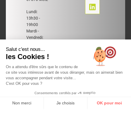
c
n
e
k
Lundi:
b
e
13h30 -
o
d
19h00
o
i
Mardi -
k
n
Vendredi:
10h -
Salut c'est nous...
12h30 et
les Cookies !
13h30 -
19h00
On a attendu d'être sûrs que le contenu de
Samedi:
ce site vous intéresse avant de vous déranger, mais on aimerait bien
10h00 -
vous accompagner pendant votre visite...
19h00
C'est OK pour vous ?
Consentements certifiés par
Non merci
Je choisis
OK pour moi
Axeptio consent
Plateforme de Gestion du Consentement : Personnalisez vos Options
Notre plateforme vous permet d'adapter et de gérer vos paramètres de 