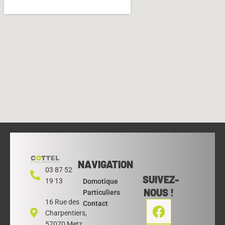
NAVIGATION
03 87 52
SUIVEZ-
19 13
Domotique
NOUS !
Particuliers
F
L
16 Rue des
Contact
Charpentiers,
a
i
57070 Metz