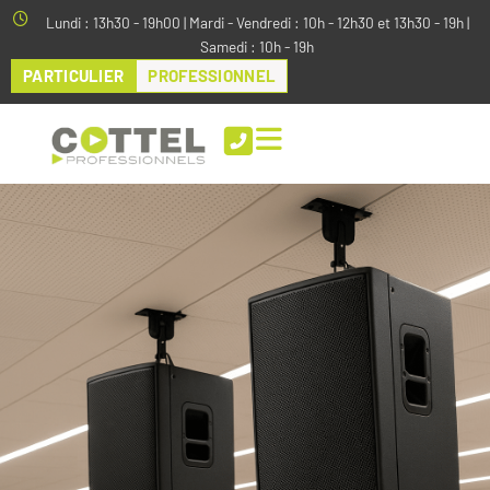
Aller
Lundi : 13h30 - 19h00 | Mardi - Vendredi : 10h - 12h30 et 13h30 - 19h |
au
Samedi : 10h - 19h
contenu
PARTICULIER
PROFESSIONNEL
Votre besoin
*
Sonorisation
Vidéo
Pilotage
Visioconférence
Maintenance
Type d'espace