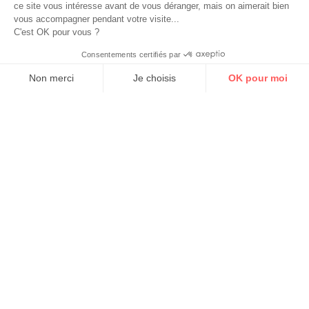
ce site vous intéresse avant de vous déranger, mais on aimerait bien
vous accompagner pendant votre visite...
C'est OK pour vous ?
Consentements certifiés par
Non merci
Je choisis
OK pour moi
Axeptio consent
Plateforme de Gestion du Consentement : Personnalisez vos Options
Notre plateforme vous permet d'adapter et de gérer vos paramètres de 
DIFFUSION MULTIROOM
Diffusez ambiances sonores et annonces dans plusieurs zones
de votre établissement, de façon indépendante ou simultanée,
depuis toutes vos sources. Pour vos événements, intégrez vote