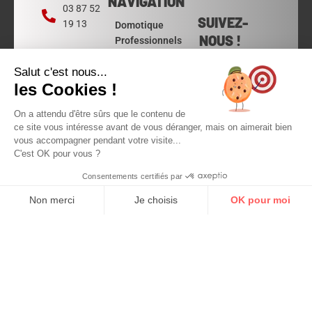
NAVIGATION
03 87 52
SUIVEZ-
19 13
Domotique
NOUS !
Professionnels
F
I
16 Rue des
Contact
Charpentiers,
a
n
Salut c'est nous...
57070 Metz
les Cookies !
c
s
e
t
Lundi:
On a attendu d'être sûrs que le contenu de
b
a
ce site vous intéresse avant de vous déranger, mais on aimerait bien
13h30 -
o
g
vous accompagner pendant votre visite...
19h00
C'est OK pour vous ?
o
r
Mardi -
Vendredi:
k
a
Consentements certifiés par
10h -
m
Non merci
Je choisis
OK pour moi
12h30 et
13h30 -
Axeptio consent
Plateforme de Gestion du Consentement : Personnalisez vos Options
19h00
Samedi:
Notre plateforme vous permet d'adapter et de gérer vos paramètres de 
10h00 -
19h00