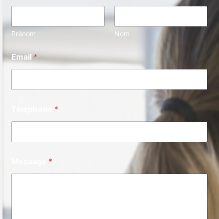
Prénom
Nom
Email
*
Téléphone
*
Message
*