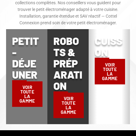
collections complètes. Nos conseillers vous guident pour
trouver le petit électroménager adapté à votre cuisine.
Installation, garantie étendue et SAV réactif — Cottel
Connexion prend soin de votre petit électroménager.
PETIT
ROBO
CUISS
-
TS &
ON
DÉJE
PRÉP
VOIR
TOUTE
UNER
ARATI
LA
GAMME
ON
VOIR
TOUTE
LA
VOIR
GAMME
TOUTE
LA
GAMME