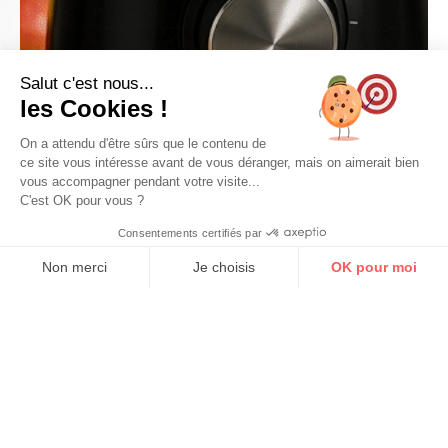
Salut c'est nous...
les Cookies !
On a attendu d'être sûrs que le contenu de
ce site vous intéresse avant de vous déranger, mais on aimerait bien
vous accompagner pendant votre visite...
C'est OK pour vous ?
Consentements certifiés par
Non merci
Je choisis
OK pour moi
Axeptio consent
Plateforme de Gestion du Consentement : Personnalisez vos Options
Notre plateforme vous permet d'adapter et de gérer vos paramètres de 