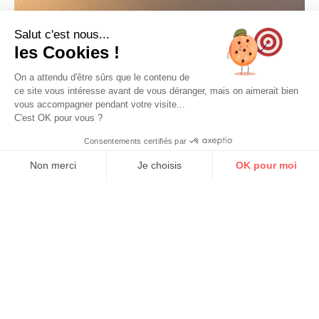
Salut c'est nous...
les Cookies !
On a attendu d'être sûrs que le contenu de
ce site vous intéresse avant de vous déranger, mais on aimerait bien
vous accompagner pendant votre visite...
C'est OK pour vous ?
Consentements certifiés par
Non merci
Je choisis
OK pour moi
Axeptio consent
Plateforme de Gestion du Consentement : Personnalisez vos Options
Notre plateforme vous permet d'adapter et de gérer vos paramètres de 
ÉQUIPEMENTS
AUTONOMES
Optimisez votre consommation et gagnez en confort grâce
aux équipements autonomes. Programmateurs intelligents,