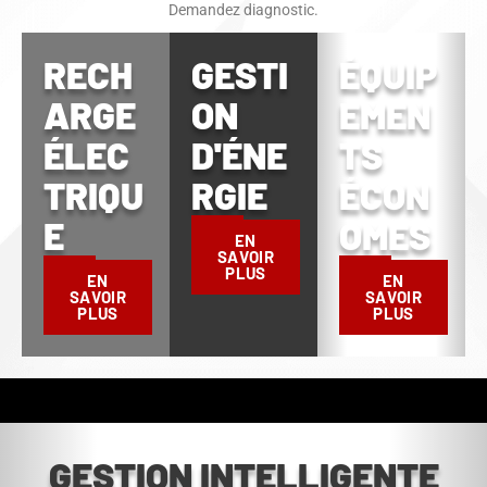
Demandez diagnostic.
RECH
GESTI
ÉQUIP
ARGE
ON
EMEN
ÉLEC
D'ÉNE
TS
TRIQU
RGIE
ÉCON
E
OMES
EN
SAVOIR
PLUS
EN
EN
SAVOIR
SAVOIR
PLUS
PLUS
GESTION INTELLIGENTE