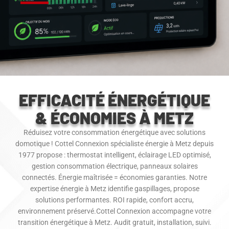
EFFICACITÉ ÉNERGÉTIQUE
& ÉCONOMIES À METZ
Réduisez votre consommation énergétique avec solutions
domotique ! Cottel Connexion spécialiste énergie à Metz depuis
1977 propose : thermostat intelligent, éclairage LED optimisé,
gestion consommation électrique, panneaux solaires
connectés. Énergie maîtrisée = économies garanties. Notre
expertise énergie à Metz identifie gaspillages, propose
solutions performantes. ROI rapide, confort accru,
environnement préservé.Cottel Connexion accompagne votre
transition énergétique à Metz. Audit gratuit, installation, suivi.