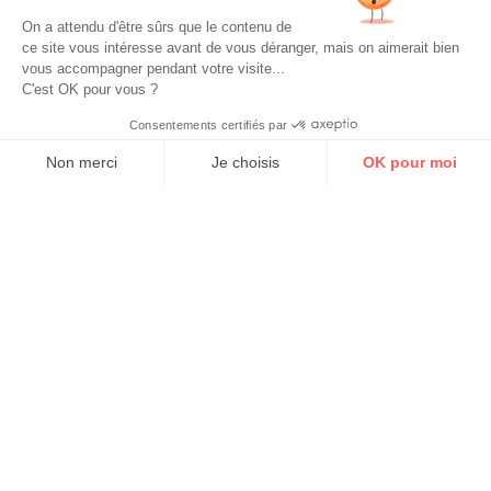
Samedi:
On a attendu d'être sûrs que le contenu de
10h00 -
ce site vous intéresse avant de vous déranger, mais on aimerait bien
19h00
vous accompagner pendant votre visite...
C'est OK pour vous ?
Consentements certifiés par
Non merci
Je choisis
OK pour moi
Axeptio consent
Plateforme de Gestion du Consentement : Personnalisez vos Options
Notre plateforme vous permet d'adapter et de gérer vos paramètres de 