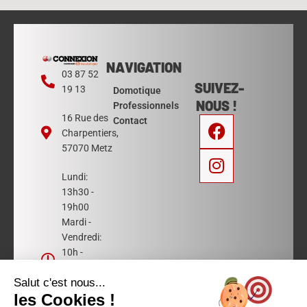
NAVIGATION
03 87 52
SUIVEZ-
19 13
Domotique
NOUS !
Professionnels
F
I
16 Rue des
Contact
Charpentiers,
a
n
57070 Metz
c
s
e
t
Lundi:
b
a
13h30 -
o
g
19h00
o
r
Mardi -
Vendredi:
k
a
10h -
m
12h30 et
Salut c'est nous...
13h30 -
les Cookies !
19h00